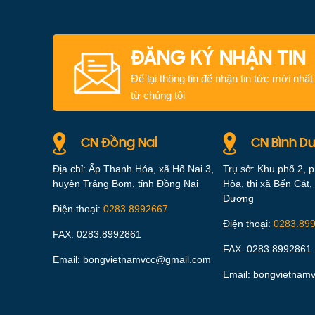
ĐĂNG KÝ NHẬN TIN
Để lại thông tin để nhận tin tức mới nhất
từ chúng tôi
CN Đồng Nai
CN Bình D
Địa chỉ: Ấp Thanh Hóa, xã Hố Nai 3,
Trụ sở: Khu phố 2, 
huyện Trảng Bom, tỉnh Đồng Nai
Hòa, thị xã Bến Cát, 
Dương
Điện thoại:
0283.8992667
Điện thoại:
0283.89
FAX: 0283.8992861
FAX: 0283.8992861
Email: bongvietnamvcc@gmail.com
Email: bongvietnam