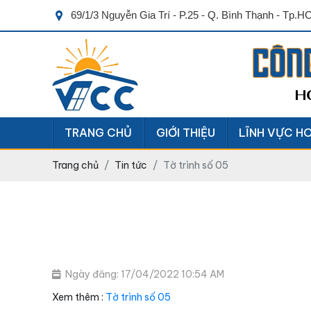
69/1/3 Nguyễn Gia Trí - P.25 - Q. Bình Thạnh - Tp.
CÔN
H
TRANG CHỦ
GIỚI THIỆU
LĨNH VỰC H
Trang chủ
Tin tức
Tờ trình số 05
Ngày đăng: 17/04/2022 10:54 AM
Xem thêm :
Tờ trình số 05