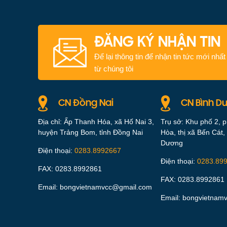
ĐĂNG KÝ NHẬN TIN
Để lại thông tin để nhận tin tức mới nhất
từ chúng tôi
CN Đồng Nai
CN Bình D
Địa chỉ: Ấp Thanh Hóa, xã Hố Nai 3,
Trụ sở: Khu phố 2, 
huyện Trảng Bom, tỉnh Đồng Nai
Hòa, thị xã Bến Cát, 
Dương
Điện thoại:
0283.8992667
Điện thoại:
0283.89
FAX: 0283.8992861
FAX: 0283.8992861
Email: bongvietnamvcc@gmail.com
Email: bongvietnam