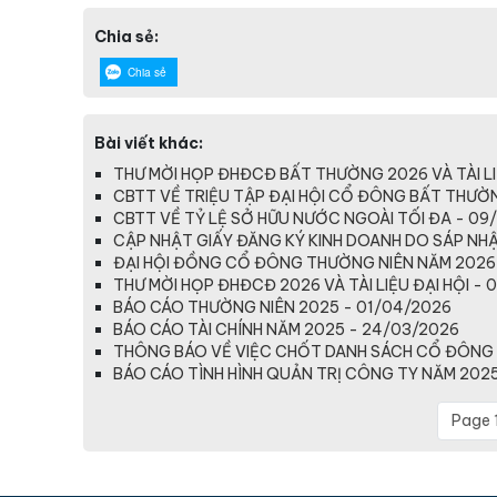
Chia sẻ:
Chia sẻ
Bài viết khác:
THƯ MỜI HỌP ĐHĐCĐ BẤT THƯỜNG 2026 VÀ TÀI LI
CBTT VỀ TRIỆU TẬP ĐẠI HỘI CỔ ĐÔNG BẤT THƯỜ
CBTT VỀ TỶ LỆ SỞ HỮU NƯỚC NGOÀI TỐI ĐA - 09
CẬP NHẬT GIẤY ĐĂNG KÝ KINH DOANH DO SÁP NHẬP
ĐẠI HỘI ĐỒNG CỔ ĐÔNG THƯỜNG NIÊN NĂM 2026
THƯ MỜI HỌP ĐHĐCĐ 2026 VÀ TÀI LIỆU ĐẠI HỘI - 
BÁO CÁO THƯỜNG NIÊN 2025 - 01/04/2026
BÁO CÁO TÀI CHÍNH NĂM 2025 - 24/03/2026
THÔNG BÁO VỀ VIỆC CHỐT DANH SÁCH CỔ ĐÔNG 
BÁO CÁO TÌNH HÌNH QUẢN TRỊ CÔNG TY NĂM 2025
Page 1