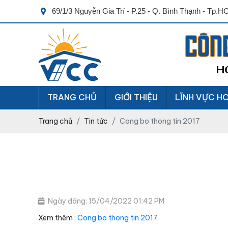
69/1/3 Nguyễn Gia Trí - P.25 - Q. Bình Thạnh - Tp.
CÔN
H
TRANG CHỦ
GIỚI THIỆU
LĨNH VỰC H
Trang chủ
Tin tức
Cong bo thong tin 2017
Ngày đăng: 15/04/2022 01:42 PM
Xem thêm :
Cong bo thong tin 2017