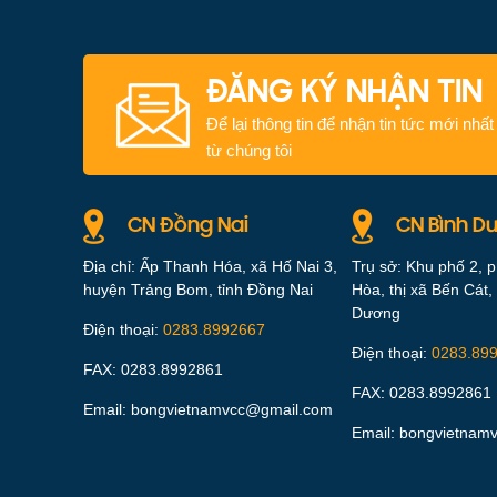
ĐĂNG KÝ NHẬN TIN
Để lại thông tin để nhận tin tức mới nhất
từ chúng tôi
CN Đồng Nai
CN Bình D
Địa chỉ: Ấp Thanh Hóa, xã Hố Nai 3,
Trụ sở: Khu phố 2, 
huyện Trảng Bom, tỉnh Đồng Nai
Hòa, thị xã Bến Cát, 
Dương
Điện thoại:
0283.8992667
Điện thoại:
0283.89
FAX: 0283.8992861
FAX: 0283.8992861
Email: bongvietnamvcc@gmail.com
Email: bongvietnam