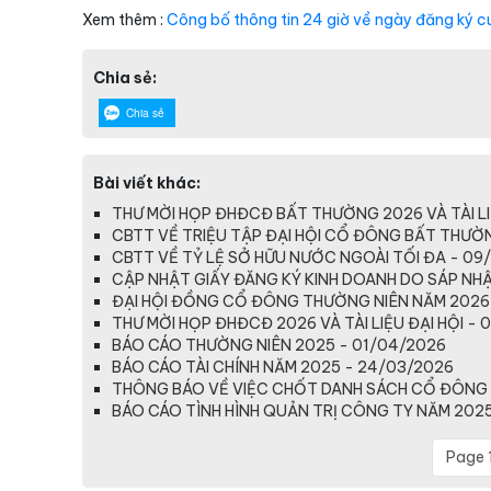
Xem thêm :
Công bố thông tin 24 giờ về ngày đăng ký c
Chia sẻ:
Chia sẻ
Bài viết khác:
THƯ MỜI HỌP ĐHĐCĐ BẤT THƯỜNG 2026 VÀ TÀI LI
CBTT VỀ TRIỆU TẬP ĐẠI HỘI CỔ ĐÔNG BẤT THƯỜ
CBTT VỀ TỶ LỆ SỞ HỮU NƯỚC NGOÀI TỐI ĐA - 09
CẬP NHẬT GIẤY ĐĂNG KÝ KINH DOANH DO SÁP NHẬP
ĐẠI HỘI ĐỒNG CỔ ĐÔNG THƯỜNG NIÊN NĂM 2026
THƯ MỜI HỌP ĐHĐCĐ 2026 VÀ TÀI LIỆU ĐẠI HỘI - 
BÁO CÁO THƯỜNG NIÊN 2025 - 01/04/2026
BÁO CÁO TÀI CHÍNH NĂM 2025 - 24/03/2026
THÔNG BÁO VỀ VIỆC CHỐT DANH SÁCH CỔ ĐÔNG 
BÁO CÁO TÌNH HÌNH QUẢN TRỊ CÔNG TY NĂM 2025
Page 1