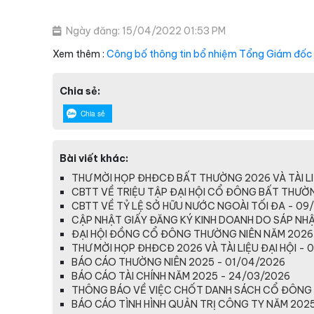
Ngày đăng: 15/04/2022 01:53 PM
Xem thêm :
Công bố thông tin bổ nhiệm Tổng Giám đốc,
Chia sẻ:
Chia sẻ
Bài viết khác:
THƯ MỜI HỌP ĐHĐCĐ BẤT THƯỜNG 2026 VÀ TÀI LI
CBTT VỀ TRIỆU TẬP ĐẠI HỘI CỔ ĐÔNG BẤT THƯỜ
CBTT VỀ TỶ LỆ SỞ HỮU NƯỚC NGOÀI TỐI ĐA - 09
CẬP NHẬT GIẤY ĐĂNG KÝ KINH DOANH DO SÁP NHẬP
ĐẠI HỘI ĐỒNG CỔ ĐÔNG THƯỜNG NIÊN NĂM 2026
THƯ MỜI HỌP ĐHĐCĐ 2026 VÀ TÀI LIỆU ĐẠI HỘI - 
BÁO CÁO THƯỜNG NIÊN 2025 - 01/04/2026
BÁO CÁO TÀI CHÍNH NĂM 2025 - 24/03/2026
THÔNG BÁO VỀ VIỆC CHỐT DANH SÁCH CỔ ĐÔNG 
BÁO CÁO TÌNH HÌNH QUẢN TRỊ CÔNG TY NĂM 2025