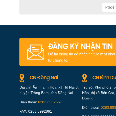
Page 1
ĐĂNG KÝ NHẬN TIN
Để lại thông tin để nhận tin tức mới nhất
từ chúng tôi
CN Đồng Nai
CN Bình D
Địa chỉ: Ấp Thanh Hóa, xã Hố Nai 3,
Trụ sở: Khu phố 2, 
huyện Trảng Bom, tỉnh Đồng Nai
Hòa, thị xã Bến Cát, 
Dương
Điện thoại:
0283.8992667
Điện thoại:
0283.89
FAX: 0283.8992861