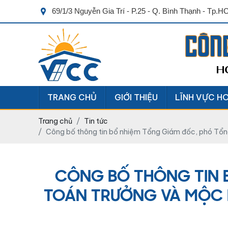
69/1/3 Nguyễn Gia Trí - P.25 - Q. Bình Thạnh - Tp.
CÔN
H
TRANG CHỦ
GIỚI THIỆU
LĨNH VỰC H
Trang chủ
Tin tức
Công bố thông tin bổ nhiệm Tổng Giám đốc, phó Tổng
CÔNG BỐ THÔNG TIN 
TOÁN TRƯỞNG VÀ MỘC D