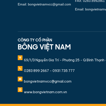
FAX: 0283.8992861
Email: bongvietnamvcc@gmail.com
Email: bongvietnam
CÔNG TY CỔ PHẦN
BÔNG VIỆT NAM
69/1/3 Nguyễn Gia Trí - Phường 25 - Q Bình Thạnh
0283 899 2667 - 0931 735 777
bongvietnamvcc@gmail.com
www.bongvietnam.com.vn