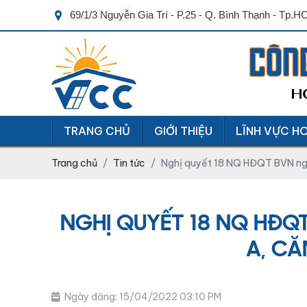
69/1/3 Nguyễn Gia Trí - P.25 - Q. Bình Thạnh - Tp.
CÔN
H
TRANG CHỦ
GIỚI THIỆU
LĨNH VỰC H
Trang chủ
Tin tức
Nghị quyết 18 NQ HĐQT BVN ngày
NGHỊ QUYẾT 18 NQ HĐQT
A, CĂ
Ngày đăng: 15/04/2022 03:10 PM