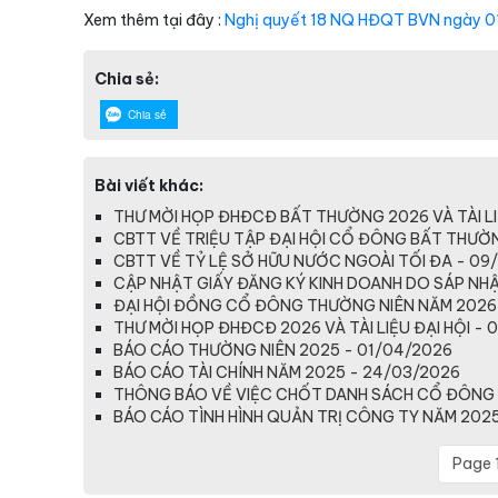
Xem thêm tại đây :
Nghị quyết 18 NQ HĐQT BVN ngày 01 
Chia sẻ:
Chia sẻ
Bài viết khác:
THƯ MỜI HỌP ĐHĐCĐ BẤT THƯỜNG 2026 VÀ TÀI LI
CBTT VỀ TRIỆU TẬP ĐẠI HỘI CỔ ĐÔNG BẤT THƯỜ
CBTT VỀ TỶ LỆ SỞ HỮU NƯỚC NGOÀI TỐI ĐA - 09
CẬP NHẬT GIẤY ĐĂNG KÝ KINH DOANH DO SÁP NHẬP
ĐẠI HỘI ĐỒNG CỔ ĐÔNG THƯỜNG NIÊN NĂM 2026
THƯ MỜI HỌP ĐHĐCĐ 2026 VÀ TÀI LIỆU ĐẠI HỘI - 
BÁO CÁO THƯỜNG NIÊN 2025 - 01/04/2026
BÁO CÁO TÀI CHÍNH NĂM 2025 - 24/03/2026
THÔNG BÁO VỀ VIỆC CHỐT DANH SÁCH CỔ ĐÔNG 
BÁO CÁO TÌNH HÌNH QUẢN TRỊ CÔNG TY NĂM 2025
Page 1