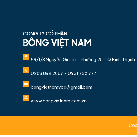
CÔNG TY CỔ PHẦN
BÔNG VIỆT NAM
69/1/3 Nguyễn Gia Trí - Phường 25 - Q Bình Thạnh
0283 899 2667 - 0931 735 777
bongvietnamvcc@gmail.com
www.bongvietnam.com.vn
Cop