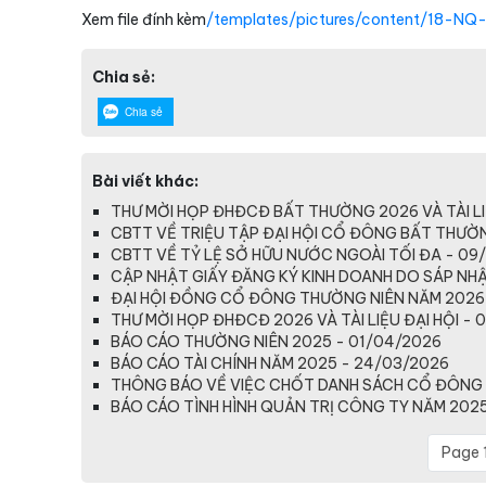
Xem file đính kèm
/templates/pictures/content/18-N
Chia sẻ:
Chia sẻ
Bài viết khác:
THƯ MỜI HỌP ĐHĐCĐ BẤT THƯỜNG 2026 VÀ TÀI LI
CBTT VỀ TRIỆU TẬP ĐẠI HỘI CỔ ĐÔNG BẤT THƯỜ
CBTT VỀ TỶ LỆ SỞ HỮU NƯỚC NGOÀI TỐI ĐA - 09
CẬP NHẬT GIẤY ĐĂNG KÝ KINH DOANH DO SÁP NHẬP
ĐẠI HỘI ĐỒNG CỔ ĐÔNG THƯỜNG NIÊN NĂM 2026
THƯ MỜI HỌP ĐHĐCĐ 2026 VÀ TÀI LIỆU ĐẠI HỘI - 
BÁO CÁO THƯỜNG NIÊN 2025 - 01/04/2026
BÁO CÁO TÀI CHÍNH NĂM 2025 - 24/03/2026
THÔNG BÁO VỀ VIỆC CHỐT DANH SÁCH CỔ ĐÔNG 
BÁO CÁO TÌNH HÌNH QUẢN TRỊ CÔNG TY NĂM 2025
Page 1