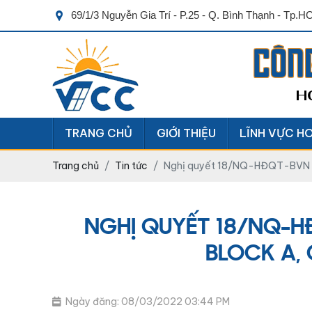
69/1/3 Nguyễn Gia Trí - P.25 - Q. Bình Thạnh - Tp.
CÔN
H
TRANG CHỦ
GIỚI THIỆU
LĨNH VỰC H
Trang chủ
Tin tức
Nghị quyết 18/NQ-HĐQT-BVN ngà
NGHỊ QUYẾT 18/NQ-HĐ
BLOCK A, 
Ngày đăng: 08/03/2022 03:44 PM