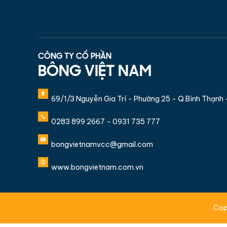
CÔNG TY CỔ PHẦN
BÔNG VIỆT NAM
69/1/3 Nguyễn Gia Trí - Phường 25 - Q Bình Thạnh
0283 899 2667 - 0931 735 777
bongvietnamvcc@gmail.com
www.bongvietnam.com.vn
Cop