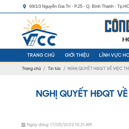
69/1/3 Nguyễn Gia Trí - P.25 - Q. Bình Thạnh - Tp.
CÔN
H
TRANG CHỦ
GIỚI THIỆU
LĨNH VỰC H
Trang chủ
Tin tức
NGHỊ QUYẾT HĐQT VỀ VIỆC THU
NGHỊ QUYẾT HĐQT VỀ V
Ngày đăng: 17/05/2022 10:21 AM