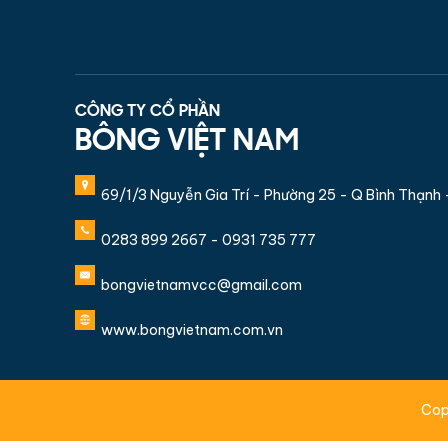
CÔNG TY CỔ PHẦN
BÔNG VIỆT NAM
69/1/3 Nguyễn Gia Trí - Phường 25 - Q Bình Thạnh
0283 899 2667 - 0931 735 777
bongvietnamvcc@gmail.com
www.bongvietnam.com.vn
Cop