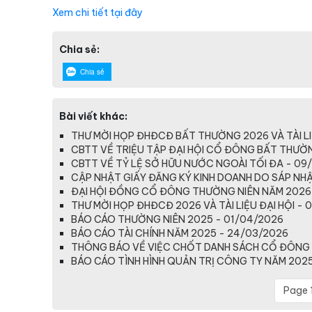
Xem chi tiết tại đây
Chia sẻ:
Chia sẻ
Bài viết khác:
THƯ MỜI HỌP ĐHĐCĐ BẤT THƯỜNG 2026 VÀ TÀI LI
CBTT VỀ TRIỆU TẬP ĐẠI HỘI CỔ ĐÔNG BẤT THƯỜ
CBTT VỀ TỶ LỆ SỞ HỮU NƯỚC NGOÀI TỐI ĐA - 09
CẬP NHẬT GIẤY ĐĂNG KÝ KINH DOANH DO SÁP NHẬP
ĐẠI HỘI ĐỒNG CỔ ĐÔNG THƯỜNG NIÊN NĂM 2026
THƯ MỜI HỌP ĐHĐCĐ 2026 VÀ TÀI LIỆU ĐẠI HỘI - 
BÁO CÁO THƯỜNG NIÊN 2025 - 01/04/2026
BÁO CÁO TÀI CHÍNH NĂM 2025 - 24/03/2026
THÔNG BÁO VỀ VIỆC CHỐT DANH SÁCH CỔ ĐÔNG 
BÁO CÁO TÌNH HÌNH QUẢN TRỊ CÔNG TY NĂM 2025
Page 1