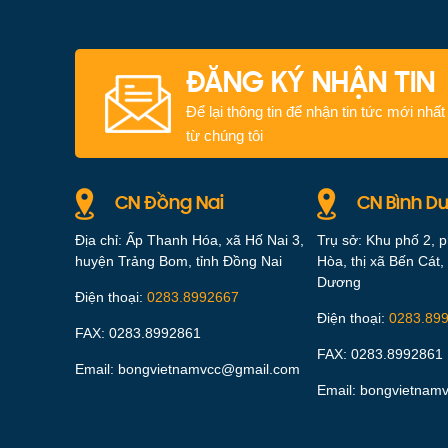
ĐĂNG KÝ NHẬN TIN
Để lại thông tin để nhận tin tức mới nhất
từ chúng tôi
CN Đồng Nai
CN Bình D
Địa chỉ: Ấp Thanh Hóa, xã Hố Nai 3,
Trụ sở: Khu phố 2, 
huyện Trảng Bom, tỉnh Đồng Nai
Hòa, thị xã Bến Cát, 
Dương
Điện thoại:
0283.8992667
Điện thoại:
0283.89
FAX: 0283.8992861
FAX: 0283.8992861
Email: bongvietnamvcc@gmail.com
Email: bongvietnam