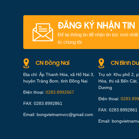
ĐĂNG KÝ NHẬN TIN
Để lại thông tin để nhận tin tức mới nhất
từ chúng tôi
CN Đồng Nai
CN Bình D
Địa chỉ: Ấp Thanh Hóa, xã Hố Nai 3,
Trụ sở: Khu phố 2, 
huyện Trảng Bom, tỉnh Đồng Nai
Hòa, thị xã Bến Cát, 
Dương
Điện thoại:
0283.8992667
Điện thoại:
0283.89
FAX: 0283.8992861
FAX: 0283.8992861
Email: bongvietnamvcc@gmail.com
Email: bongvietnam