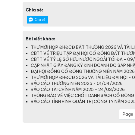
Chia sẻ:
Chia sẻ
Bài viết khác:
THƯ MỜI HỌP ĐHĐCĐ BẤT THƯỜNG 2026 VÀ TÀI LI
CBTT VỀ TRIỆU TẬP ĐẠI HỘI CỔ ĐÔNG BẤT THƯỜ
CBTT VỀ TỶ LỆ SỞ HỮU NƯỚC NGOÀI TỐI ĐA - 09
CẬP NHẬT GIẤY ĐĂNG KÝ KINH DOANH DO SÁP NHẬP
ĐẠI HỘI ĐỒNG CỔ ĐÔNG THƯỜNG NIÊN NĂM 2026
THƯ MỜI HỌP ĐHĐCĐ 2026 VÀ TÀI LIỆU ĐẠI HỘI - 
BÁO CÁO THƯỜNG NIÊN 2025 - 01/04/2026
BÁO CÁO TÀI CHÍNH NĂM 2025 - 24/03/2026
THÔNG BÁO VỀ VIỆC CHỐT DANH SÁCH CỔ ĐÔNG 
BÁO CÁO TÌNH HÌNH QUẢN TRỊ CÔNG TY NĂM 2025
Page 1