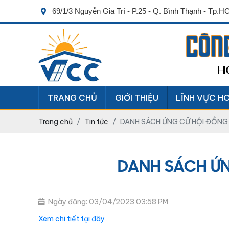
69/1/3 Nguyễn Gia Trí - P.25 - Q. Bình Thạnh - Tp.
CÔN
H
TRANG CHỦ
GIỚI THIỆU
LĨNH VỰC H
Trang chủ
Tin tức
DANH SÁCH ỨNG CỬ HỘI ĐỒNG 
DANH SÁCH ỨN
Ngày đăng: 03/04/2023 03:58 PM
Xem chi tiết tại đây