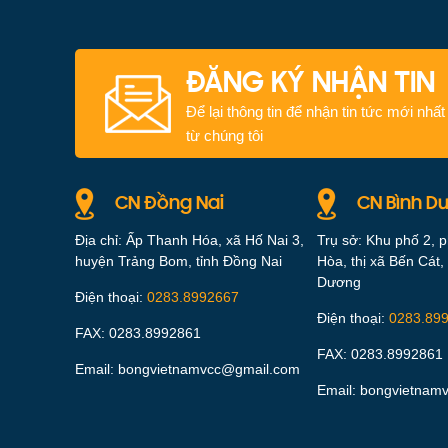
ĐĂNG KÝ NHẬN TIN
Để lại thông tin để nhận tin tức mới nhất
từ chúng tôi
CN Đồng Nai
CN Bình D
Địa chỉ: Ấp Thanh Hóa, xã Hố Nai 3,
Trụ sở: Khu phố 2, 
huyện Trảng Bom, tỉnh Đồng Nai
Hòa, thị xã Bến Cát, 
Dương
Điện thoại:
0283.8992667
Điện thoại:
0283.89
FAX: 0283.8992861
FAX: 0283.8992861
Email: bongvietnamvcc@gmail.com
Email: bongvietnam