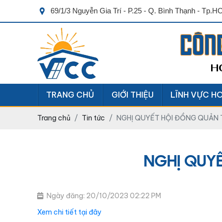
69/1/3 Nguyễn Gia Trí - P.25 - Q. Bình Thạnh - Tp.
CÔN
H
TRANG CHỦ
GIỚI THIỆU
LĨNH VỰC H
Trang chủ
Tin tức
NGHỊ QUYẾT HỘI ĐỒNG QUẢN T
NGHỊ QUYẾ
Ngày đăng: 20/10/2023 02:22 PM
Xem chi tiết tại đây