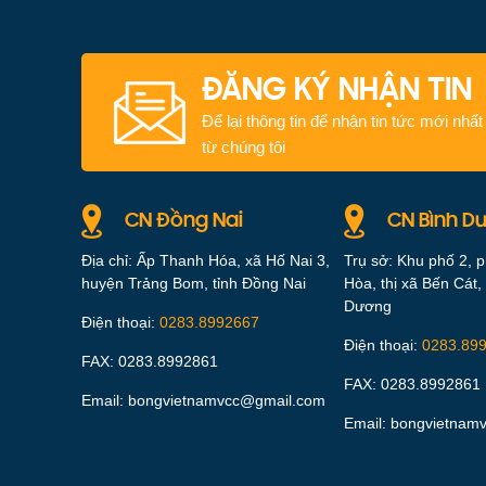
ĐĂNG KÝ NHẬN TIN
Để lại thông tin để nhận tin tức mới nhất
từ chúng tôi
CN Đồng Nai
CN Bình D
Địa chỉ: Ấp Thanh Hóa, xã Hố Nai 3,
Trụ sở: Khu phố 2, 
huyện Trảng Bom, tỉnh Đồng Nai
Hòa, thị xã Bến Cát, 
Dương
Điện thoại:
0283.8992667
Điện thoại:
0283.89
FAX: 0283.8992861
FAX: 0283.8992861
Email: bongvietnamvcc@gmail.com
Email: bongvietnam