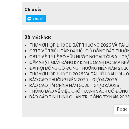
Chia sẻ:
Chia sẻ
Bài viết khác:
THƯ MỜI HỌP ĐHĐCĐ BẤT THƯỜNG 2026 VÀ TÀI LI
CBTT VỀ TRIỆU TẬP ĐẠI HỘI CỔ ĐÔNG BẤT THƯỜ
CBTT VỀ TỶ LỆ SỞ HỮU NƯỚC NGOÀI TỐI ĐA - 09
CẬP NHẬT GIẤY ĐĂNG KÝ KINH DOANH DO SÁP NHẬP
ĐẠI HỘI ĐỒNG CỔ ĐÔNG THƯỜNG NIÊN NĂM 2026
THƯ MỜI HỌP ĐHĐCĐ 2026 VÀ TÀI LIỆU ĐẠI HỘI - 
BÁO CÁO THƯỜNG NIÊN 2025 - 01/04/2026
BÁO CÁO TÀI CHÍNH NĂM 2025 - 24/03/2026
THÔNG BÁO VỀ VIỆC CHỐT DANH SÁCH CỔ ĐÔNG 
BÁO CÁO TÌNH HÌNH QUẢN TRỊ CÔNG TY NĂM 2025
Page 1