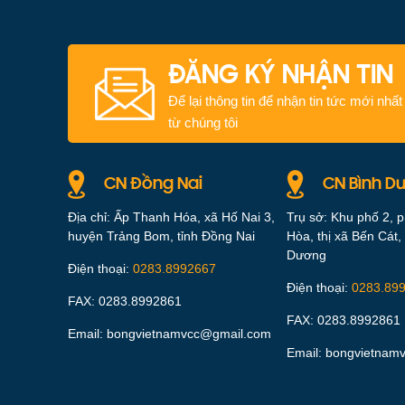
ĐĂNG KÝ NHẬN TIN
Để lại thông tin để nhận tin tức mới nhất
từ chúng tôi
CN Đồng Nai
CN Bình D
Địa chỉ: Ấp Thanh Hóa, xã Hố Nai 3,
Trụ sở: Khu phố 2, 
huyện Trảng Bom, tỉnh Đồng Nai
Hòa, thị xã Bến Cát, 
Dương
Điện thoại:
0283.8992667
Điện thoại:
0283.89
FAX: 0283.8992861
FAX: 0283.8992861
Email: bongvietnamvcc@gmail.com
Email: bongvietnam