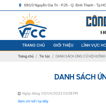
69/1/3 Nguyễn Gia Trí - P.25 - Q. Bình Thạnh - Tp.
CÔN
H
TRANG CHỦ
GIỚI THIỆU
LĨNH VỰC H
Trang chủ
Tin tức
DANH SÁCH ỨNG CỬ HỘI ĐỒNG 
DANH SÁCH ỨN
Ngày đăng: 03/04/2023 03:58 PM
Xem chi tiết tại đây