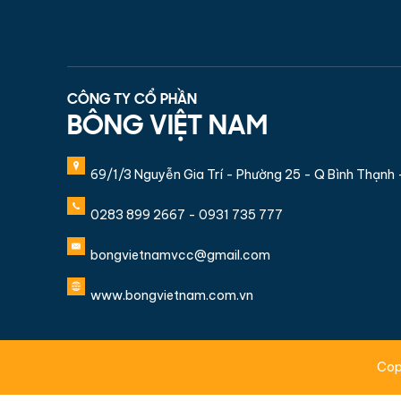
CÔNG TY CỔ PHẦN
BÔNG VIỆT NAM
69/1/3 Nguyễn Gia Trí - Phường 25 - Q Bình Thạnh
0283 899 2667 - 0931 735 777
bongvietnamvcc@gmail.com
www.bongvietnam.com.vn
Cop