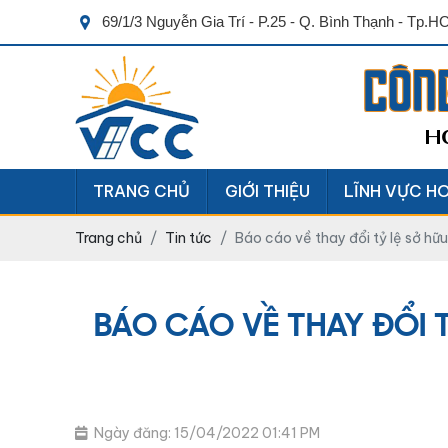
69/1/3 Nguyễn Gia Trí - P.25 - Q. Bình Thạnh - Tp.
CÔN
H
TRANG CHỦ
GIỚI THIỆU
LĨNH VỰC H
Trang chủ
Tin tức
Báo cáo về thay đổi tỷ lệ sở hữ
BÁO CÁO VỀ THAY ĐỔI 
Ngày đăng: 15/04/2022 01:41 PM