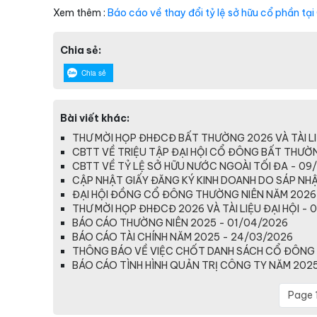
Xem thêm :
Báo cáo về thay đổi tỷ lệ sở hữu cổ phần tại
Chia sẻ:
Chia sẻ
Bài viết khác:
THƯ MỜI HỌP ĐHĐCĐ BẤT THƯỜNG 2026 VÀ TÀI LI
CBTT VỀ TRIỆU TẬP ĐẠI HỘI CỔ ĐÔNG BẤT THƯỜ
CBTT VỀ TỶ LỆ SỞ HỮU NƯỚC NGOÀI TỐI ĐA - 09
CẬP NHẬT GIẤY ĐĂNG KÝ KINH DOANH DO SÁP NHẬP
ĐẠI HỘI ĐỒNG CỔ ĐÔNG THƯỜNG NIÊN NĂM 2026
THƯ MỜI HỌP ĐHĐCĐ 2026 VÀ TÀI LIỆU ĐẠI HỘI - 
BÁO CÁO THƯỜNG NIÊN 2025 - 01/04/2026
BÁO CÁO TÀI CHÍNH NĂM 2025 - 24/03/2026
THÔNG BÁO VỀ VIỆC CHỐT DANH SÁCH CỔ ĐÔNG 
BÁO CÁO TÌNH HÌNH QUẢN TRỊ CÔNG TY NĂM 2025
Page 1