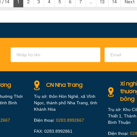
 / 14
1
2
3
4
5
6
7
...
13
14
Next
Xí ngh
ương
CN Nha Trang
thươn
phường Thới
Trụ sở: thôn Hòn Nghê, xã Vĩnh
bông
tỉnh Bình
Ngọc, thành phố Nha Trang, tỉnh
Khánh Hòa
Trụ sở: Khu C
Thiết 1, Thành
92667
Điện thoại:
0283.8992667
Bình Thuận
FAX: 0283.8992861
Điện thoại:
028