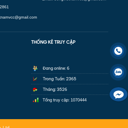
92861
etnamvcc@gmail.com
THỐNG KÊ TRUY CẬP
Đang online: 6
Trong Tuần: 2365
Tháng: 3526
Facebook
Tổng truy cập: 1070444
.,Ltd