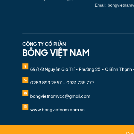
Email: bongvietnam
CÔNG TY CỔ PHẦN
BÔNG VIỆT NAM
69/1/3 Nguyễn Gia Trí - Phường 25 - Q Bình Thạnh
0283 899 2667 - 0931 735 777
bongvietnamvcc@gmail.com
www.bongvietnam.com.vn
Cop