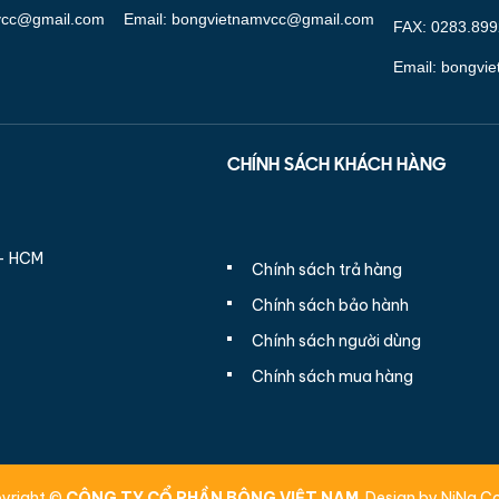
vcc@gmail.com
Email: bongvietnamvcc@gmail.com
FAX: 0283.89
Email: bongvi
CHÍNH SÁCH KHÁCH HÀNG
 - HCM
Chính sách trả hàng
Chính sách bảo hành
Chính sách người dùng
Chính sách mua hàng
yright ©
CÔNG TY CỔ PHẦN BÔNG VIỆT NAM
. Design by NiNa Co