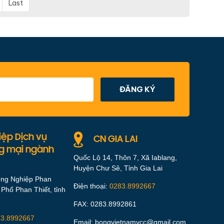
Last
iệp Dịch vụ
CN GIA LAI
g mại ngành
Quốc Lộ 14, Thôn 7, Xã Iablang,
Huyện Chư Sê, Tỉnh Gia Lai
ông Nghiệp Phan
Điện thoại:
0283.8992667
 Phố Phan Thiết, tỉnh
FAX: 0283.8992861
3.8992667
Email: bongvietnamvcc@gmail.com