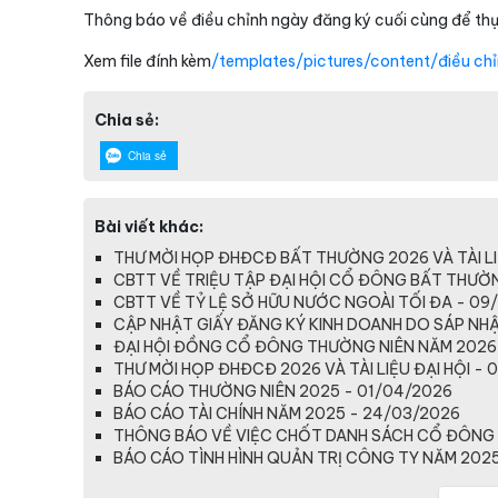
Thông báo về điều chỉnh ngày đăng ký cuối cùng để t
Xem file đính kèm
/templates/pictures/content/điều chỉn
Chia sẻ:
Chia sẻ
Bài viết khác:
THƯ MỜI HỌP ĐHĐCĐ BẤT THƯỜNG 2026 VÀ TÀI LI
CBTT VỀ TRIỆU TẬP ĐẠI HỘI CỔ ĐÔNG BẤT THƯỜ
CBTT VỀ TỶ LỆ SỞ HỮU NƯỚC NGOÀI TỐI ĐA - 09
CẬP NHẬT GIẤY ĐĂNG KÝ KINH DOANH DO SÁP NHẬP
ĐẠI HỘI ĐỒNG CỔ ĐÔNG THƯỜNG NIÊN NĂM 2026
THƯ MỜI HỌP ĐHĐCĐ 2026 VÀ TÀI LIỆU ĐẠI HỘI - 
BÁO CÁO THƯỜNG NIÊN 2025 - 01/04/2026
BÁO CÁO TÀI CHÍNH NĂM 2025 - 24/03/2026
THÔNG BÁO VỀ VIỆC CHỐT DANH SÁCH CỔ ĐÔNG 
BÁO CÁO TÌNH HÌNH QUẢN TRỊ CÔNG TY NĂM 2025