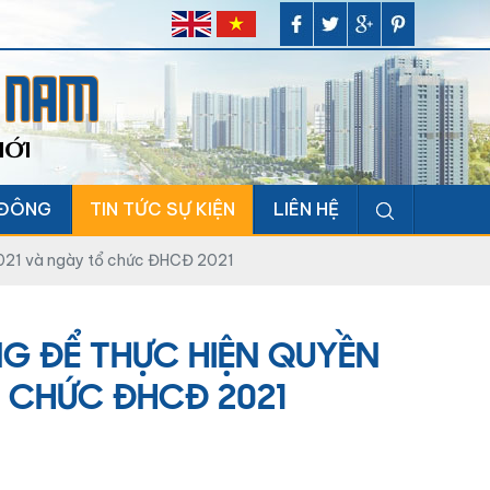
T NAM
MỚI
 ĐÔNG
TIN TỨC SỰ KIỆN
LIÊN HỆ
2021 và ngày tổ chức ĐHCĐ 2021
G ĐỂ THỰC HIỆN QUYỀN
 CHỨC ĐHCĐ 2021