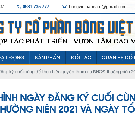
HCM
0931 735 777
bongvietnamvcc@gmail.com
G TY CỔ PHẦN BÔNG VIỆ
ỢP TÁC PHÁT TRIỂN - VƯƠN TẦM CAO 
OẠT ĐỘNG
SẢN PHẨM
ĐỐI TÁC
QUAN HỆ CỔ
đăng ký cuối cùng để thực hiện quyền tham dự ĐHCĐ thường niên 
HỈNH NGÀY ĐĂNG KÝ CUỐI CÙN
HƯỜNG NIÊN 2021 VÀ NGÀY TỔ