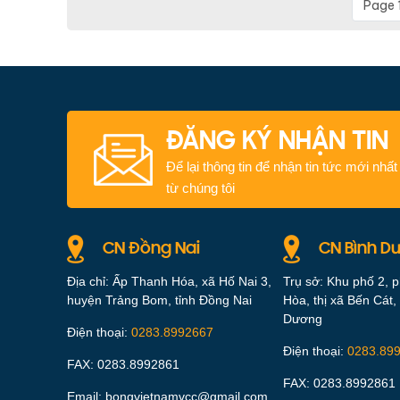
Page 1
ĐĂNG KÝ NHẬN TIN
Để lại thông tin để nhận tin tức mới nhất
từ chúng tôi
CN Đồng Nai
CN Bình D
Địa chỉ: Ấp Thanh Hóa, xã Hố Nai 3,
Trụ sở: Khu phố 2, 
huyện Trảng Bom, tỉnh Đồng Nai
Hòa, thị xã Bến Cát, 
Dương
Điện thoại:
0283.8992667
Điện thoại:
0283.89
FAX: 0283.8992861
FAX: 0283.8992861
Email: bongvietnamvcc@gmail.com