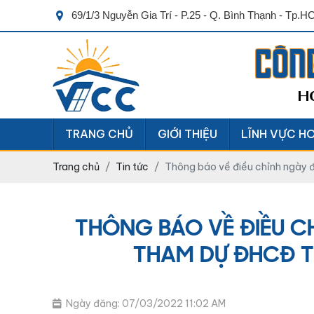
69/1/3 Nguyễn Gia Trí - P.25 - Q. Bình Thạnh - Tp.
CÔN
H
TRANG CHỦ
GIỚI THIỆU
LĨNH VỰC H
Trang chủ
Tin tức
Thông báo về điều chỉnh ngày 
THÔNG BÁO VỀ ĐIỀU C
THAM DỰ ĐHCĐ T
Ngày đăng: 07/03/2022 11:02 AM