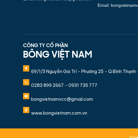
Email: bongvietnam
CÔNG TY CỔ PHẦN
BÔNG VIỆT NAM
69/1/3 Nguyễn Gia Trí - Phường 25 - Q Bình Thạnh
0283 899 2667 - 0931 735 777
bongvietnamvcc@gmail.com
www.bongvietnam.com.vn
Cop