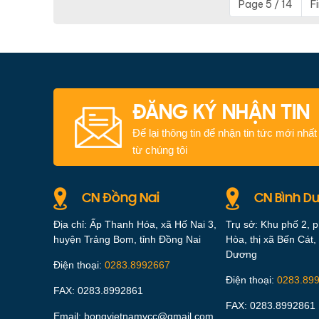
Page 5 / 14
Fi
ĐĂNG KÝ NHẬN TIN
Để lại thông tin để nhận tin tức mới nhất
từ chúng tôi
CN Đồng Nai
CN Bình D
Địa chỉ: Ấp Thanh Hóa, xã Hố Nai 3,
Trụ sở: Khu phố 2, 
huyện Trảng Bom, tỉnh Đồng Nai
Hòa, thị xã Bến Cát, 
Dương
Điện thoại:
0283.8992667
Điện thoại:
0283.89
FAX: 0283.8992861
FAX: 0283.8992861
Email: bongvietnamvcc@gmail.com